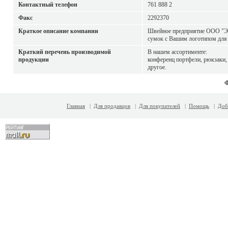
Контактный телефон
761 888 2
Факс
2292370
Краткое описание компании
Швейное предприятие ООО "Эл
сумок с Вашим логотипом для 
Краткий перечень производимой
В нашем ассортименте:
продукции
конференц портфели, рюкзаки,
другое.
Главная
|
Для продавцов
|
Для покупателей
|
Помощь
|
Доб