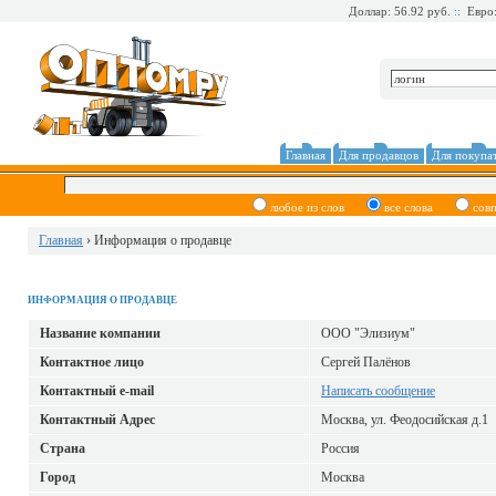
Доллар: 56.92 руб.
::
Евро:
Главная
Для продавцов
Для покупа
любое из слов
все слова
сов
Главная
› Информация о продавце
ИНФОРМАЦИЯ О ПРОДАВЦЕ
Название компании
ООО "Элизиум"
Контактное лицо
Сергей Палёнов
Контактный е-mail
Написать сообщение
Контактный Адрес
Москва, ул. Феодосийская д.1
Страна
Россия
Город
Москва