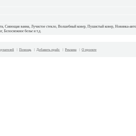
а, Сияющая ванна, Лучистое стекло, Волшебный ковер, Пушистый ковер, Новинка-авто
, Белоснежное белье и т.д.
купателей
|
Помощь
|
Добавить прайс
|
Реклама
|
О проекте