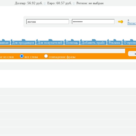
Доллар: 56.92 руб.
::
Евро: 60.57 руб.
::
Регион: не выбран
Регис
лавная
Для продавцов
Для покупателей
Помощь
Добавить прайс
Реклама
О проек
ое из слов
все слова
совпадение фразы