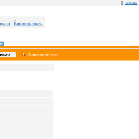
настроить
трация
Напомнить пароль
те
Расширенный поиск