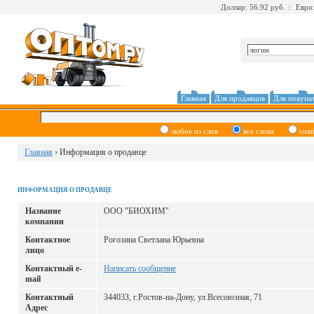
Доллар: 56.92 руб.
::
Евро:
Главная
Для продавцов
Для покупа
любое из слов
все слова
сов
Главная
› Информация о продавце
ИНФОРМАЦИЯ О ПРОДАВЦЕ
Название
ООО "БИОХИМ"
компании
Контактное
Рогозина Светлана Юрьевна
лицо
Контактный е-
Написать сообщение
mail
Контактный
344033, г.Ростов-на-Дону, ул.Всесоюзная, 71
Адрес