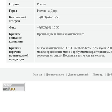
Страна
Россия
Город
Ростов-на-Дону
Контактный
+7(863)242-15-55
телефон
Факс
+7(863)242-15-55
Краткое
Производитель мыла хозяйственного
описание
компании
Краткий
Мыло хозяйственное ГОСТ 30266-95 65%, 72%, кусок 200 г,
перечень
можем производить мыло с требуемыми характеристиками
производимой
содержанием жира). Поставка в том числе на экспорт.
продукции
Главная
|
Для продавцов
|
Для покупателей
|
Помощь
|
Доб