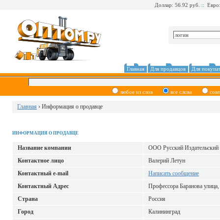
Доллар: 56.92 руб.
::
Евро:
Главная
Для продавцов
Для покупа
любое из слов
все слова
сов
Главная
› Информация о продавце
ИНФОРМАЦИЯ О ПРОДАВЦЕ
Название компании
ООО Русский Издательский
Контактное лицо
Валерий Летун
Контактный е-mail
Написать сообщение
Контактный Адрес
Профессора Баранова улица,
Страна
Россия
Город
Калининград