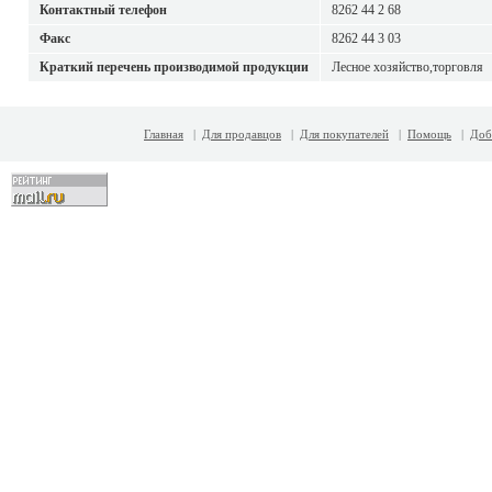
Контактный телефон
8262 44 2 68
Факс
8262 44 3 03
Краткий перечень производимой продукции
Лесное хозяйство,торговля
Главная
|
Для продавцов
|
Для покупателей
|
Помощь
|
Доб