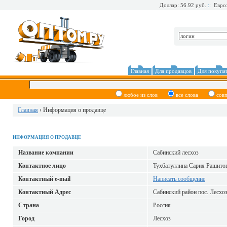
Доллар: 56.92 руб.
::
Евро:
Главная
Для продавцов
Для покупа
любое из слов
все слова
сов
Главная
› Информация о продавце
ИНФОРМАЦИЯ О ПРОДАВЦЕ
Название компании
Сабинский лесхоз
Контактное лицо
Тухбатуллина Сария Рашито
Контактный е-mail
Написать сообщение
Контактный Адрес
Сабинский район пос. Лесхо
Страна
Россия
Город
Лесхоз