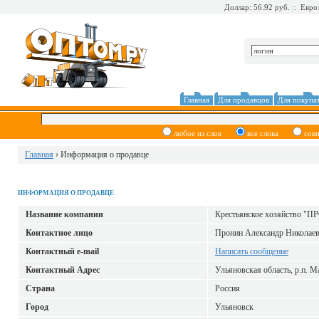
Доллар: 56.92 руб.
::
Евро:
Главная
Для продавцов
Для покупа
любое из слов
все слова
сов
Главная
› Информация о продавце
ИНФОРМАЦИЯ О ПРОДАВЦЕ
Название компании
Крестьянское хозяйство "
Контактное лицо
Пронин Александр Николае
Контактный е-mail
Написать сообщение
Контактный Адрес
Ульяновская область, р.п. М
Страна
Россия
Город
Ульяновск