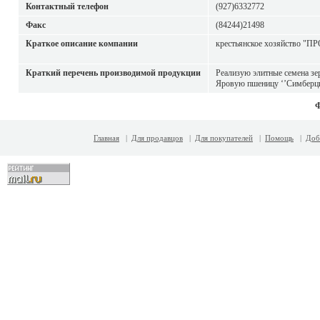
Контактный телефон
(927)6332772
Факс
(84244)21498
Краткое описание компании
крестьянское хозяйство "П
Краткий перечень производимой продукции
Реализую элитные семена зер
Яровую пшеницу ‘’Симберцит
Главная
|
Для продавцов
|
Для покупателей
|
Помощь
|
Доб