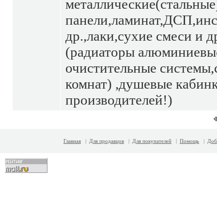
металлические(стальные
панели,ламинат,ДСП,ин
др.,лаки,сухие смеси и 
(радиаторы алюминиев
очистительные системы,
комнат) ,душевые каб
производителей!)
Главная
|
Для продавцов
|
Для покупателей
|
Помощь
|
Доб