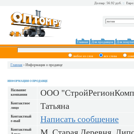
Доллар: 56.92 руб.
::
Евро:
Главная
Для продавцов
Для покупа
любое из слов
все слова
сов
Главная
› Информация о продавце
ИНФОРМАЦИЯ О ПРОДАВЦЕ
Название
ООО "СтройРегионКомп
компании
Контактное
Татьяна
лицо
Контактный
Написать сообщение
е-mail
Контактный
М. Старая Деревня, Липов