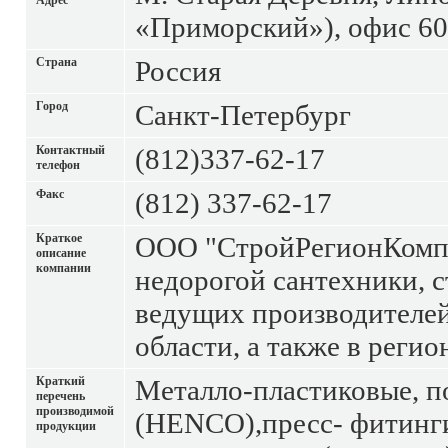
Адрес
«Приморский»), офис 6
Страна
Россия
Город
Санкт-Петербург
Контактный
(812)337-62-17
телефон
Факс
(812) 337-62-17
Краткое
ООО "СтройРегионКомпл
описание
компании
недорогой сантехники, с
ведущих производителей
области, а также в реги
Краткий
Металло-пластиковые, 
перечень
производимой
(HENCO),пресс- фитинг
продукции