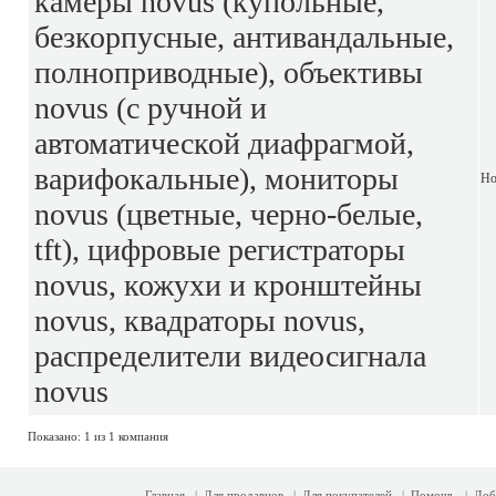
камеры novus (купольные,
безкорпусные, антивандальные,
полноприводные), объективы
novus (с ручной и
автоматической диафрагмой,
варифокальные), мониторы
Но
novus (цветные, черно-белые,
tft), цифровые регистраторы
novus, кожухи и кронштейны
novus, квадраторы novus,
распределители видеосигнала
novus
Показано: 1 из 1 компания
Главная
|
Для продавцов
|
Для покупателей
|
Помощь
|
Доб