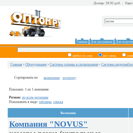
Доллар: 56.92 руб.
::
Евро:
Главная
Для продавцов
Для покупа
любое из слов
все слова
сов
Главная
›
Оборудование
›
Системы охраны и сигнализации
›
Системы видеонабл
Сортировать по
компании
региону
·
Показано: 1 из 1 компания
Регион:
по всем регионам
Показывать в виде:
таблицы
,
списка
Компания
Компания "NOVUS"