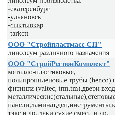
линолеум производства:
-екатеренбург
-ульяновск
-сыктывкар
-tarkett
ООО "Стройпластмасс-СП"
линолеум различного назначения
ООО "СтройРегионКомплект"
металло-пластиковые,
полипропиленовые трубы (henco),
фитинги (valtec, trm,tm),двери вхо
металлические(стальные),стеновы
панели,ламинат,дсп,инструменты,
тэкс и др.,лаки,сухие смеси и др.