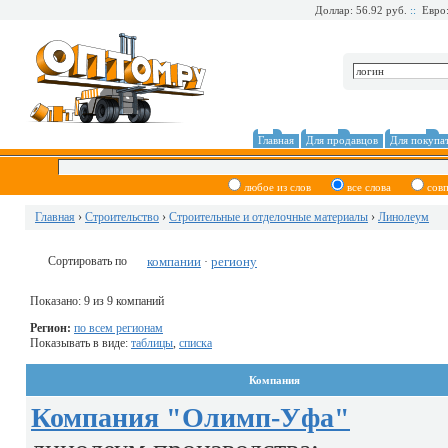
Доллар: 56.92 руб.
::
Евро:
Главная
Для продавцов
Для покупа
любое из слов
все слова
сов
Главная
›
Строительство
›
Строительные и отделочные материалы
›
Линолеум
Сортировать по
компании
региону
·
Показано: 9 из 9 компаний
Регион:
по всем регионам
Показывать в виде:
таблицы
,
списка
Компания
Компания "Олимп-Уфа"