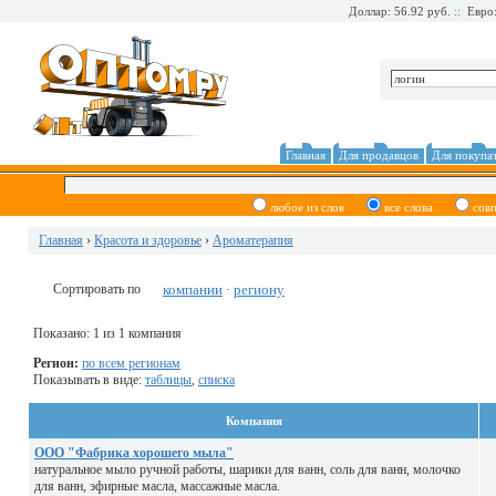
Доллар: 56.92 руб.
::
Евро:
Главная
Для продавцов
Для покупа
любое из слов
все слова
сов
Главная
›
Красота и здоровье
›
Ароматерапия
Сортировать по
компании
региону
·
Показано: 1 из 1 компания
Регион:
по всем регионам
Показывать в виде:
таблицы
,
списка
Компания
ООО "Фабрика хорошего мыла"
натуральное мыло ручной работы, шарики для ванн, соль для ванн, молочко
для ванн, эфирные масла, массажные масла.