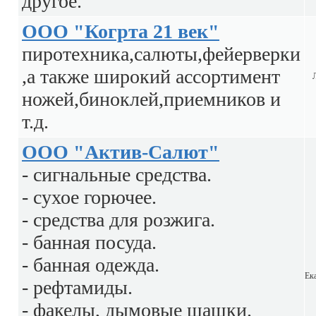
другое.
ООО "Когрта 21 век"
пиротехника,салюты,фейерверки
,а также широкий ассортимент
ножей,биноклей,приемников и
т.д.
ООО "Актив-Салют"
- сигнальные средства.
- сухое горючее.
- средства для розжига.
- банная посуда.
- банная одежда.
Ек
- рефтамиды.
- факелы, дымовые шашки.