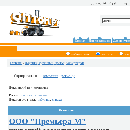
Доллар: 56.92 руб.
::
Евро:
Главная
Для продавцов
Для покупа
любое из слов
все слова
сов
Главная
›
Подарки, сувениры, цветы
›
Фейерверки
Сортировать по
компании
региону
·
Показано: 4 из 4 компании
Регион:
по всем регионам
Показывать в виде:
таблицы
,
списка
Компания
ООО "Премьера-М"