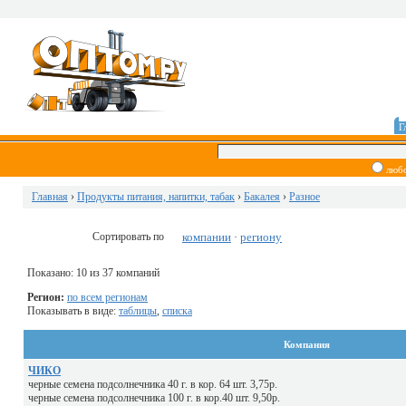
Г
люб
Главная
›
Продукты питания, напитки, табак
›
Бакалея
›
Разное
Сортировать по
компании
региону
·
Показано: 10 из 37 компаний
Регион:
по всем регионам
Показывать в виде:
таблицы
,
списка
Компания
ЧИКО
черные семена подсолнечника 40 г. в кор. 64 шт. 3,75р.
черные семена подсолнечника 100 г. в кор.40 шт. 9,50р.