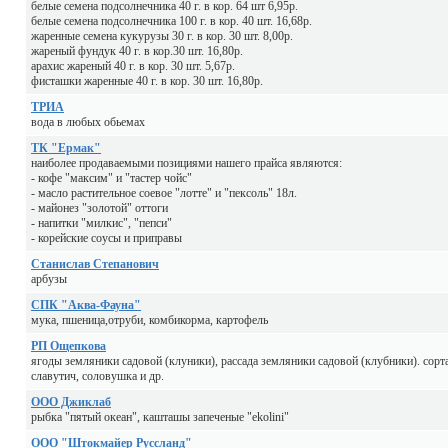
белые семена подсолнечника 40 г. в кор. 64 шт 6,95р.
белые семена подсолнечника 100 г. в кор. 40 шт. 16,68р.
жаренные семена кукурузы 30 г. в кор. 30 шт. 8,00р.
жареный фундук 40 г. в кор.30 шт. 16,80р.
арахис жареный 40 г. в кор. 30 шт. 5,67р.
фисташки жаренные 40 г. в кор. 30 шт. 16,80р.
ТРИА
вода в любых обьемах
ТК "Ермак"
наиболее продаваемыми позициями нашего прайса являются:
- кофе "максим" и "тастер чойс"
- масло растительное соевое "лотте" и "пексоль" 18л.
- майонез "золотой" оттоги
- напитки "милкис", "пепси"
- корейские соусы и приправы
Станислав Степанович
арбузы
СПК "Аква-Фауна"
мука, пшеница,отруби, комбикорма, картофель
РП Ощепкова
ягоды земляники садовой (клуники), рассада земляники садовой (клубники). сорта
славутич, соловушка и др.
ООО Джиклаб
рыбка "пятый океан", кашташы запеченые "ekolini"
ООО "Штокмайер Руссланд"