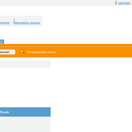
настроить
трация
Напомнить пароль
те
Расширенный поиск
Прайс