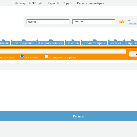
Доллар: 56.92 руб.
::
Евро: 60.57 руб.
::
Регион: не выбран
Регис
лавная
Для продавцов
Для покупателей
Помощь
Добавить прайс
Реклама
О проек
ое из слов
все слова
совпадение фразы
Регион