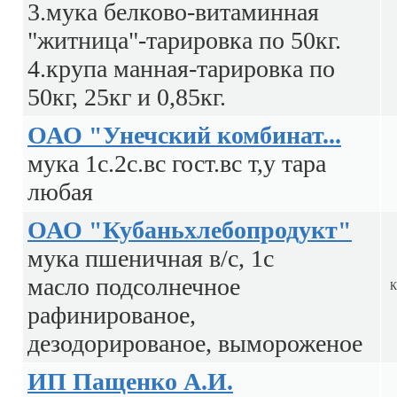
3.мука белково-витаминная
"житница"-тарировка по 50кг.
4.крупа манная-тарировка по
50кг, 25кг и 0,85кг.
ОАО "Унечский комбинат...
мука 1с.2с.вс гост.вс т,у тара
любая
ОАО "Кубаньхлебопродукт"
мука пшеничная в/с, 1с
масло подсолнечное
К
рафинированое,
дезодорированое, вымороженое
ИП Пащенко А.И.