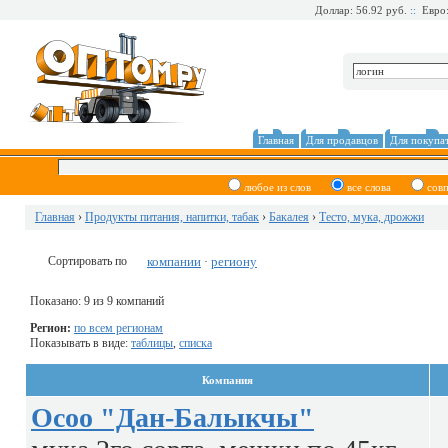
Доллар: 56.92 руб.
::
Евро:
Главная
Для продавцов
Для покупа
любое из слов
все слова
сов
Главная
›
Продукты питания, напитки, табак
›
Бакалея
›
Тесто, мука, дрожжи
Сортировать по
компании
региону
·
Показано: 9 из 9 компаний
Регион:
по всем регионам
Показывать в виде:
таблицы
,
списка
Компания
Осоо "Дан-Балыкчы"