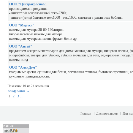
ООО "Центрагроснаб"
производимая продукция:
- шпагат п/п сеновязальный текс-2200;
- шпагат (нити) бытовые текс1000 - текс1600, смотаны в различные бобины.
ООО "Маруся"
пакеты для мусора 30-60-120литров
биоразлагаемые пакеты для мусора
пакеты для мусора авикомп, фрекен бок и др.
ООО "Антей"
предлагаем ассортимент товаров для дома: мешки для мусора, пищевая пленка, ф
микрофибры, товары для уборки, губки и мочалки для тела, одноразовая посуда,
пакеты, и.т.д
ООО "АлсиДом"
гладильные доски, сушилки для белья, лестничная техника, бытовые стремянки, а 
кухонные принадлежности.
Показано: 10 из 24 компании
следующая →
1
2
3
...
Главная
|
Для продавцов
|
Для по