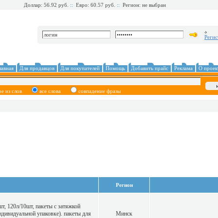
Доллар: 56.92 руб.
::
Евро: 60.57 руб.
::
Регион: не выбран
Регис
лавная
Для продавцов
Для покупателей
Помощь
Добавить прайс
Реклама
О проек
ое из слов
все слова
совпадение фразы
Регион
т, 120л/10шт, пакеты с затяжкой
ндивидуальной упаковке). пакеты для
Минск