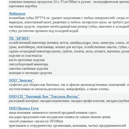
упаковки пищевых продуктов 24 х 37см/100шт в рулоне . полиграфическая цветная 
картонные коробки.
Фибраком
волшебная губка 20*5*4 см. удаляет загрязнения с любых поверхностей: следы от
маркеров, известковый налет, ржавчину и любую застарелую грязь. не требует до
чистящих средств. отрежьте необходимый вам размер губки, намочите в холодной 
губку достаточно промыть под холодной водой.
ТК "БРЭНД"
хозяйственный инвентарь (веники, метла, швабры,ведра, тазы, канистры, совки, ле
урны, контейнеры, пепельницы, мешки для мусора, хозяйственные пакеты, губки, 
садово-огородный инвентарь (вилы, грабли, лопаты, косы, шланги, перчатки, рук
изделия из пластмассы
кисте-щеточные изделия
снегоуборочный инвентарь
замочно-скобяные изделия
моющие и чистящие средства
ООО"Энергия"
салфетки для уборки как бытовых, так и офисно-производственных помещений. эт
изготовленные из вискозы,целлюлозы, микрофибры, а также хлопка.
ООО СП "Торговый Дом "Текстиль-Восток"
расходный материал: насадки веревочные, насадка профи плоская, насадки (шубк
ООО Промол Груп
наша компания занимается оптовой продажей веников сорго.
мы рады предложить вам молдавские веники по самым низким ценам.
способ упаковки: связки по 50/100шт.
приглашаем к сотрудничеству организации, компании, частых предпринимателей