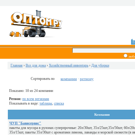
Г
люб
Главная
›
Все для дома
›
Хозяйственный инвентарь
›
Для уборки
Сортировать по
компании
региону
·
Показано: 10 из 24 компании
Регион:
по всем регионам
Показывать в виде:
таблицы
,
списка
Компания
ЧУП "Бависервис"
пакеты для мусора в рулонах суперпрочные: 20л/30шт, 35л/25шт,35л/50шт, 60л/20ш
35л/15шт, пакеты 35л/30шт с ароматами лимона, лаванды и морской свежести (в и