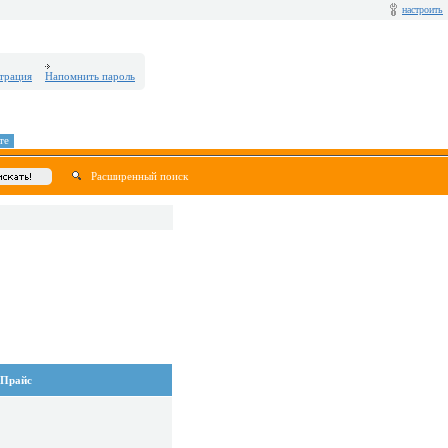
настроить
трация
Напомнить пароль
те
Расширенный поиск
Прайс