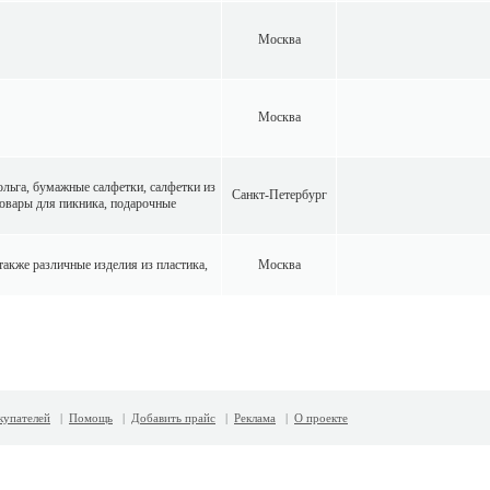
Москва
Москва
ольга, бумажные салфетки, салфетки из
Санкт-Петербург
товары для пикника, подарочные
также различные изделия из пластика,
Москва
купателей
|
Помощь
|
Добавить прайс
|
Реклама
|
О проекте