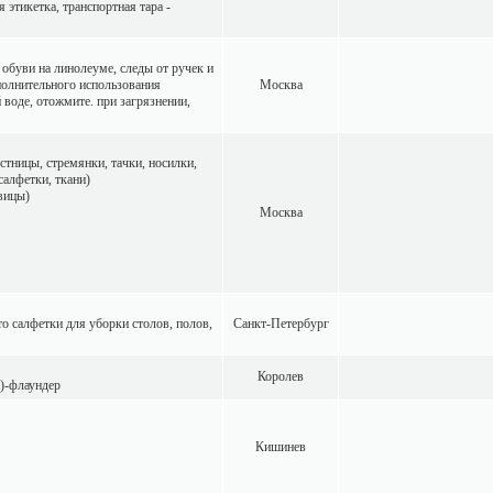
этикетка, транспортная тара -
 обуви на линолеуме, следы от ручек и
полнительного использования
Москва
воде, отожмите. при загрязнении,
стницы, стремянки, тачки, носилки,
салфетки, ткани)
авицы)
Москва
о салфетки для уборки столов, полов,
Санкт-Петербург
Королев
и)-флаундер
Кишинев