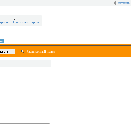
настроить
трация
Напомнить пароль
те
Расширенный поиск