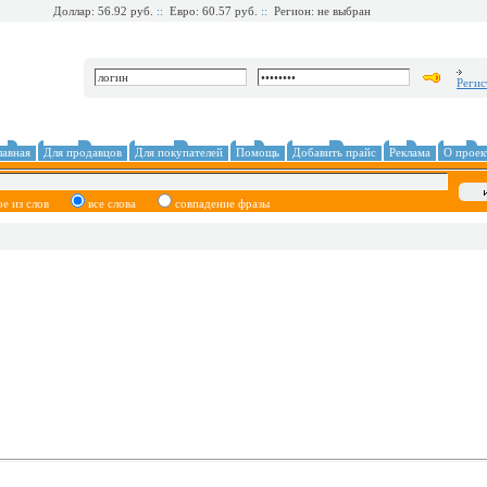
Доллар: 56.92 руб.
::
Евро: 60.57 руб.
::
Регион: не выбран
Регис
лавная
Для продавцов
Для покупателей
Помощь
Добавить прайс
Реклама
О проек
ое из слов
все слова
совпадение фразы