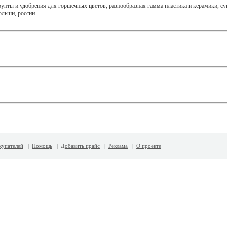
унты и удобрения для горшечных цветов, разнообразная гамма пластика и керамики, су
ольши, россии
купателей
|
Помощь
|
Добавить прайс
|
Реклама
|
О проекте