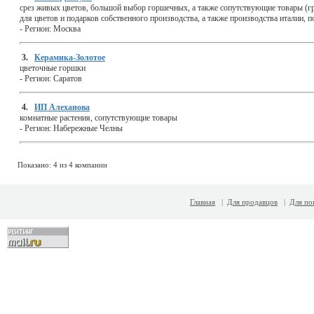
cрез живых цветов, большой выбор горшечных, а также сопутствующие товары (гр
для цветов и подарков собственного производства, а также производства италии, п
-
Регион:
Москва
3.
Керамика-Золотое
цветочные горшки
-
Регион:
Саратов
4.
ИП Алеханова
комнатные растения, сопутствующие товары
-
Регион:
Набережные Челны
Показано: 4 из 4 компании
Главная
|
Для продавцов
|
Для по