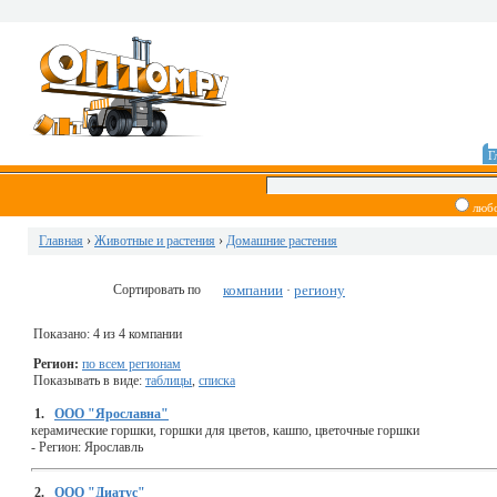
Г
люб
Главная
›
Животные и растения
›
Домашние растения
Сортировать по
компании
региону
·
Показано: 4 из 4 компании
Регион:
по всем регионам
Показывать в виде:
таблицы
,
списка
1.
ООО "Ярославна"
керамические горшки, горшки для цветов, кашпо, цветочные горшки
-
Регион:
Ярославль
2.
ООО "Диатус"