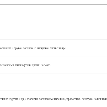
ровагонка и другой погонаж из сибирской лиственницы.
сле мебель и ландшафтный дизайн на заказ.
ьные изделия и др.), столярно-погонажные изделия (евровагонка, плинтуса, наличники, п