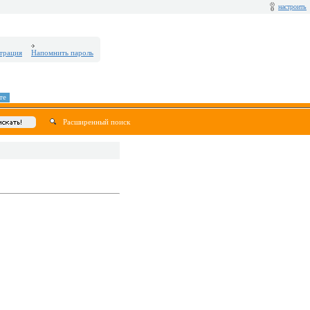
настроить
трация
Напомнить пароль
те
Расширенный поиск