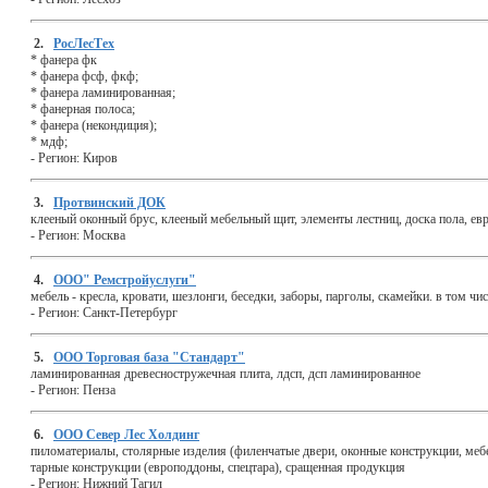
2.
РосЛесТех
* фанера фк
* фанера фсф, фкф;
* фанера ламинированная;
* фанерная полоса;
* фанера (некондиция);
* мдф;
-
Регион:
Киров
3.
Протвинский ДОК
клееный оконный брус, клееный мебельный щит, элементы лестниц, доска пола, ев
-
Регион:
Москва
4.
ООО" Ремстройуслуги"
мебель - кресла, кровати, шезлонги, беседки, заборы, парголы, скамейки. в том чи
-
Регион:
Санкт-Петербург
5.
ООО Торговая база "Стандарт"
ламинированная древесностружечная плита, лдсп, дсп ламинированное
-
Регион:
Пенза
6.
ООО Север Лес Холдинг
пиломатериалы, столярные изделия (филенчатые двери, оконные конструкции, мебел
тарные конструкции (европоддоны, спецтара), сращенная продукция
-
Регион:
Нижний Тагил