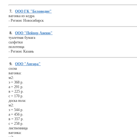
7.
ООО ГК "Беловодие"
вагонка из кедра.
-
Регион:
Новосибирск
8.
ООО "Пейпер Авеню"
туалетная бумага
салфетки
полотенца
-
Регион:
Казань
9.
ООО "Ангара"
сосна
вагонка:
м2:
э = 368 р.
а = 291 р.
в = 225 р.
с = 170 р.
доска пола:
м2:
э = 544 р.
а = 456 р.
в = 357 р.
с = 258 р.
лиственница
вагонка: