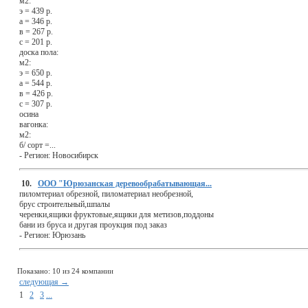
м2:
э = 439 р.
а = 346 р.
в = 267 р.
с = 201 р.
доска пола:
м2:
э = 650 р.
а = 544 р.
в = 426 р.
с = 307 р.
осина
вагонка:
м2:
б/ сорт =...
-
Регион:
Новосибирск
10.
ООО "Юрюзанская деревообрабатывающая...
пиломтериал обрезной, пиломатериал необрезной,
брус строительный,шпалы
черенки,ящики фруктовые,ящики для метизов,поддоны
бани из бруса и другая проукция под заказ
-
Регион:
Юрюзань
Показано: 10 из 24 компании
следующая →
1
2
3
...