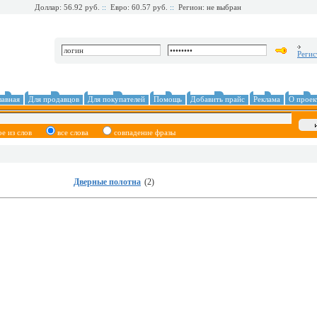
Доллар: 56.92 руб.
::
Евро: 60.57 руб.
::
Регион: не выбран
Регис
лавная
Для продавцов
Для покупателей
Помощь
Добавить прайс
Реклама
О проек
ое из слов
все слова
совпадение фразы
Дверные полотна
(2)