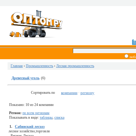
Г
люб
Главная
›
Промышленность
›
Лесная промышленность
Древесный уголь
(6)
Сортировать по
компании
региону
·
Показано: 10 из 24 компании
Регион:
по всем регионам
Показывать в виде:
таблицы
,
списка
1.
Сабинский лесхоз
лесное хозяйство,торговля
-
Регион:
Лесхоз