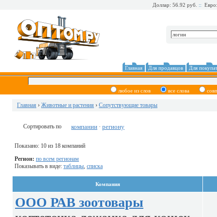
Доллар: 56.92 руб.
::
Евро:
Главная
Для продавцов
Для покупа
любое из слов
все слова
сов
Главная
›
Животные и растения
›
Сопутствующие товары
Сортировать по
компании
региону
·
Показано: 10 из 18 компаний
Регион:
по всем регионам
Показывать в виде:
таблицы
,
списка
Компания
ООО РАВ зоотовары